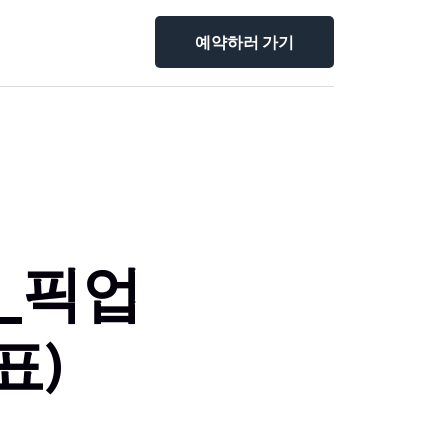
예약하러 가기
_픽업
표)