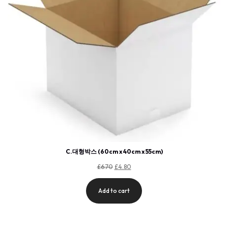
C.대형박스 (60cm x 40cm x 55cm)
£
6.70
£
4.80
Add to cart